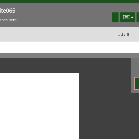
te065
goes here!
البدايه