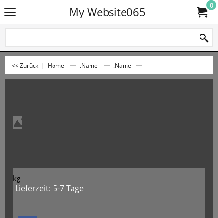
0
My Website065
<< Zurück
|
Home
.Name
.Name
kg
Lieferzeit:
5-7 Tage