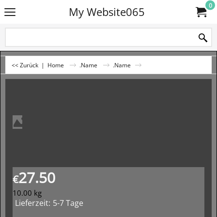
0
My Website065
<< Zurück
|
Home
.Name
.Name
27.50
€
10.00
kg
Lieferzeit:
5-7 Tage