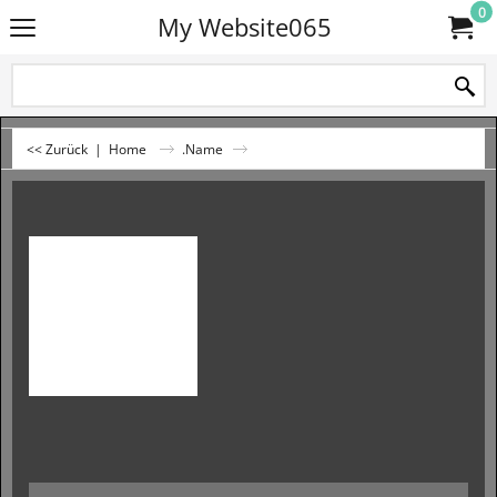
0
My Website065
<< Zurück
|
Home
.Name