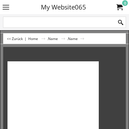
0
My Website065
<< Zurück
|
Home
.Name
.Name