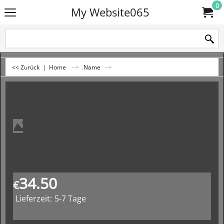
0
My Website065
<< Zurück
|
Home
.Name
34.50
€
Lieferzeit:
5-7 Tage