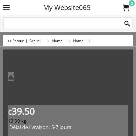
0
My Website065
<< Retour
|
Accueil
.Name
.Name
39.50
€
10.00
kg
Délai de livraison:
5-7 jours