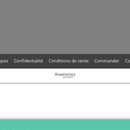
opos
Confidentialité
Conditions de vente
Commander
Co
Boutique en ligne créés
avec le logiciel
eCommerce ShopFactory