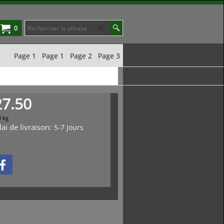
0
Page 1
Page 1
Page 2
Page 3
27.50
0
kg
ai de livraison:
5-7 jours