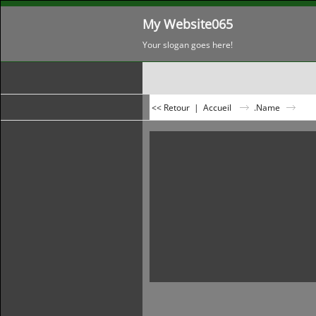
My Website065
Your slogan goes here!
<< Retour
|
Accueil
.Name