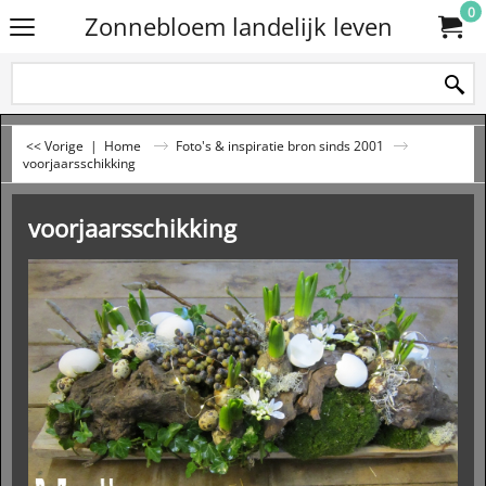
0
Zonnebloem landelijk leven
<< Vorige
|
Home
Foto's & inspiratie bron sinds 2001
voorjaarsschikking
voorjaarsschikking