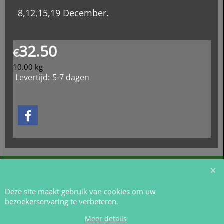
8,12,15,19 December.
32.50
€
10.00
kg
Levertijd:
5-7 dagen
Webwinkel gemaakt met
ShopFactory webwinkel
software.
Deze site maakt gebruik van cookies om uw
bezoekerservaring te verbeteren.
Meer details