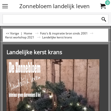
0
Zonnebloem landelijk leven
<< Vorige
|
Home
Foto's & inspiratie bron sinds 2001
Kerst workshop 2021
Landelijke kerst krans
Landelijke kerst krans