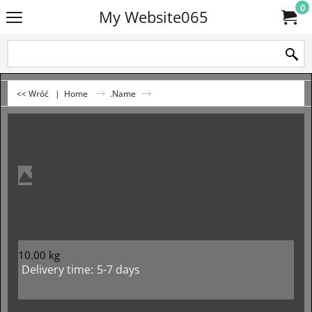
0
My Website065
<< Wróć
|
Home
.Name
10.00
kg
Delivery time:
5-7 days