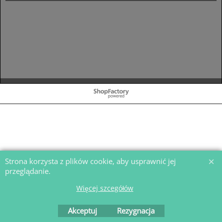
To create online store
ShopFactory eCommerce
software was used.
Strona korzysta z plików cookie, aby usprawnić jej
przeglądanie.
Więcej szcegółów
Akceptuj
Rezygnacja