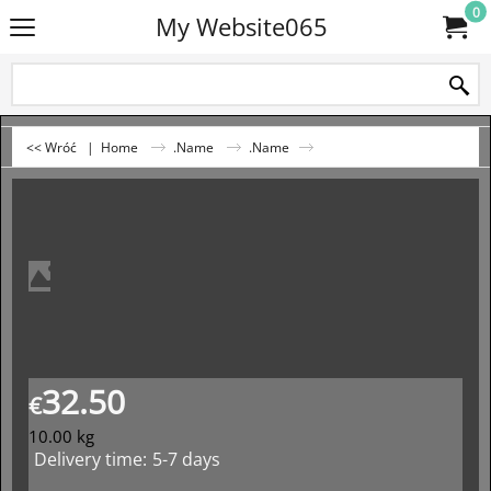
0
My Website065
<< Wróć
|
Home
.Name
.Name
32.50
€
10.00
kg
Delivery time:
5-7 days