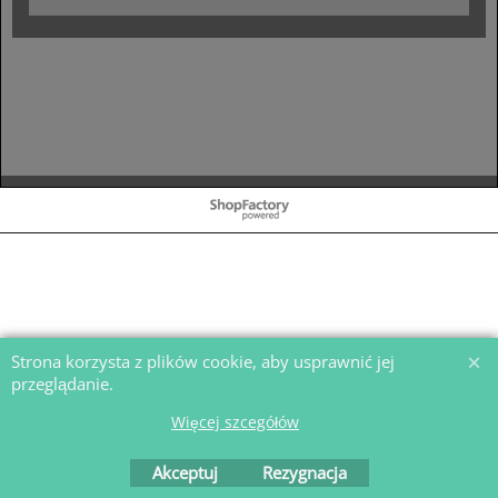
To create online store
ShopFactory eCommerce
software was used.
Strona korzysta z plików cookie, aby usprawnić jej
przeglądanie.
Więcej szcegółów
Akceptuj
Rezygnacja