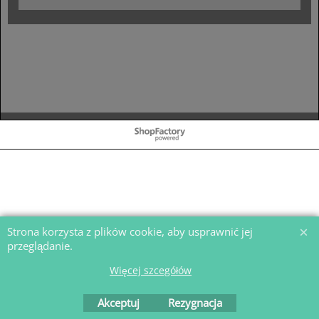
To create online store
ShopFactory eCommerce
software was used.
Strona korzysta z plików cookie, aby usprawnić jej
przeglądanie.
Więcej szcegółów
Akceptuj
Rezygnacja