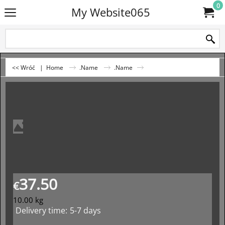
0
My Website065
<< Wróć
|
Home
.Name
.Name
37.50
€
10.00
kg
Delivery time:
5-7 days