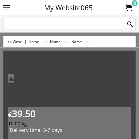
0
My Website065
<< Wróć
|
Home
.Name
.Name
39.50
€
10.00
kg
Delivery time:
5-7 days