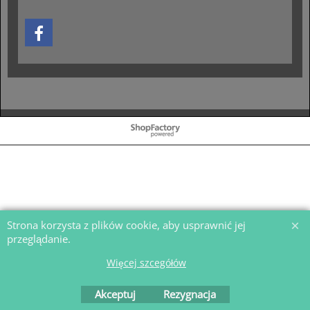
To create online store
ShopFactory eCommerce
software was used.
Strona korzysta z plików cookie, aby usprawnić jej
przeglądanie.
Więcej szcegółów
Akceptuj
Rezygnacja